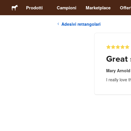
Prodotti
Campioni
Marketplace
Offer
Adesivi rettangolari
Adesivi
Etichette
Great 
Calamite
Mary Arnold
I really love 
Spille
Packaging
Abbigliamento
Acrilici