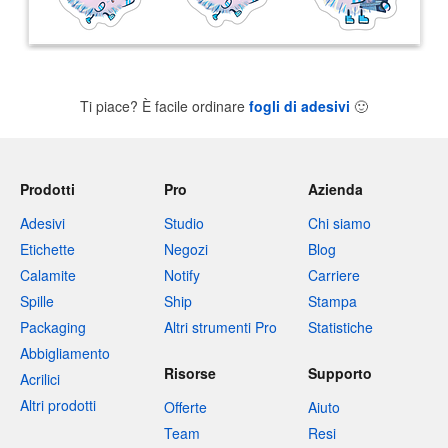
Ti piace? È facile ordinare
fogli di adesivi
🙂
Prodotti
Pro
Azienda
Adesivi
Studio
Chi siamo
Etichette
Negozi
Blog
Calamite
Notify
Carriere
Spille
Ship
Stampa
Packaging
Altri strumenti Pro
Statistiche
Abbigliamento
Risorse
Supporto
Acrilici
Altri prodotti
Offerte
Aiuto
Team
Resi