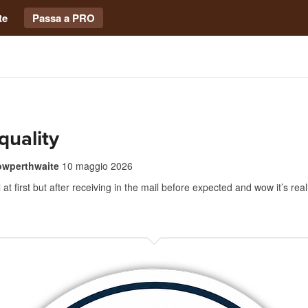
te
Passa a PRO
quality
owperthwaite
10 maggio 2026
at first but after receiving in the mail before expected and wow it’s real