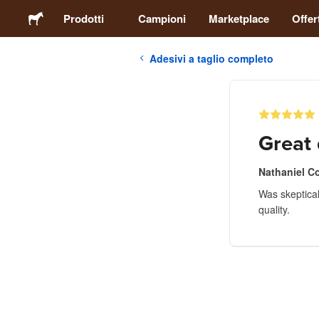
Prodotti
Campioni
Marketplace
Offer
Adesivi a taglio completo
Adesivi
Etichette
Great 
Calamite
Nathaniel C
Was skeptical 
Spille
quality.
Packaging
Abbigliamento
Acrilici