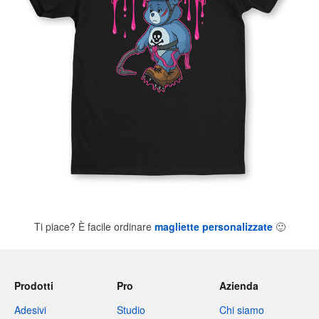
Ti piace? È facile ordinare
magliette personalizzate
🙂
Prodotti
Pro
Azienda
Adesivi
Studio
Chi siamo