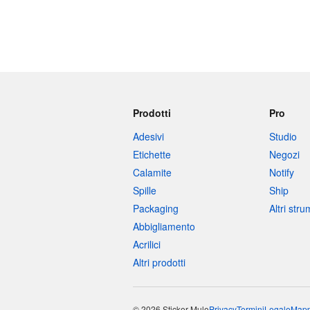
Prodotti
Pro
Adesivi
Studio
Etichette
Negozi
Calamite
Notify
Spille
Ship
Packaging
Altri str
Abbigliamento
Acrilici
Altri prodotti
© 2026 Sticker Mule
Privacy
Termini
Legale
Mapp