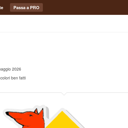
te
Passa a PRO
maggio 2026
colori ben fatti