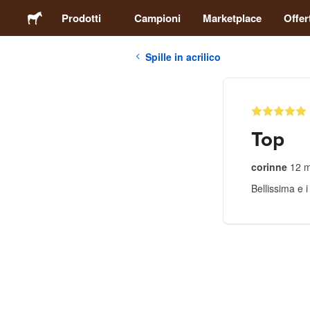
Prodotti
Campioni
Marketplace
Offer
Spille in acrilico
Adesivi
Etichette
Top
Calamite
corinne
12 
Bellissima e i 
Spille
Packaging
Abbigliamento
Acrilici