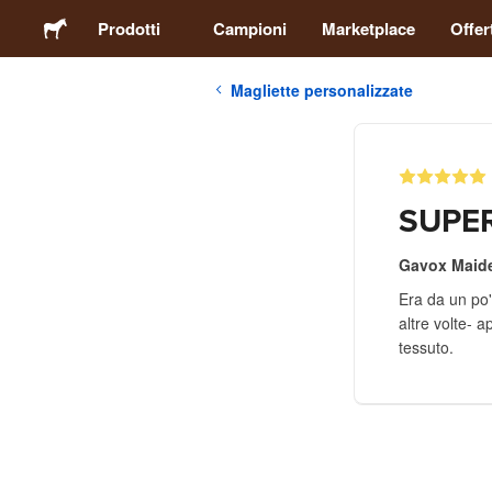
Prodotti
Campioni
Marketplace
Offer
Magliette personalizzate
Adesivi
Etichette
SUPER
Calamite
Gavox Maid
Era da un po'
Spille
altre volte- 
tessuto.
Packaging
Abbigliamento
Acrilici