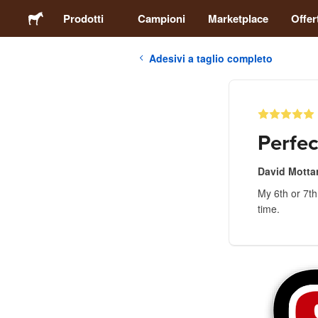
Prodotti
Campioni
Marketplace
Offer
Adesivi a taglio completo
Adesivi
Etichette
Perfec
Calamite
David Motta
My 6th or 7th
Spille
time.
Packaging
Abbigliamento
Acrilici