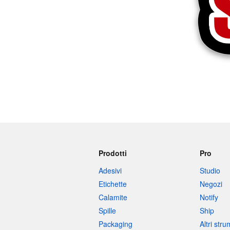
Altri prodotti
Campioni
Prodotti
Pro
Adesivi
Studio
Etichette
Negozi
Calamite
Notify
Spille
Ship
Packaging
Altri str