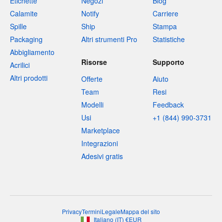
Etichette
Negozi
Blog
Calamite
Notify
Carriere
Spille
Ship
Stampa
Packaging
Altri strumenti Pro
Statistiche
Abbigliamento
Risorse
Supporto
Acrilici
Altri prodotti
Offerte
Aiuto
Team
Resi
Modelli
Feedback
Usi
+1 (844) 990-3731
Marketplace
Integrazioni
Adesivi gratis
Privacy
Termini
Legale
Mappa del sito
Italiano
(
IT
)
€
EUR