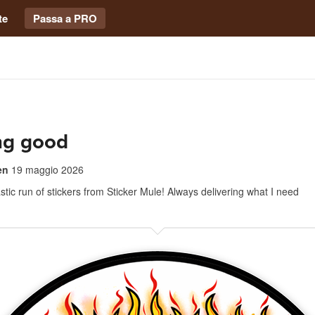
te
Passa a PRO
ng good
en
19 maggio 2026
stic run of stickers from Sticker Mule! Always delivering what I need