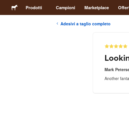
Prodotti
Campioni
Marketplace
Offer
Adesivi a taglio completo
Adesivi
Etichette
Looki
Calamite
Mark Peters
Another fanta
Spille
Packaging
Abbigliamento
Acrilici