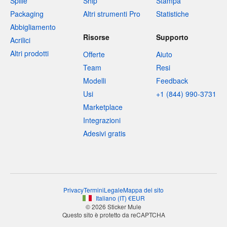
Spille
Ship
Stampa
Packaging
Altri strumenti Pro
Statistiche
Abbigliamento
Risorse
Supporto
Acrilici
Altri prodotti
Offerte
Aiuto
Team
Resi
Modelli
Feedback
Usi
+1 (844) 990-3731
Marketplace
Integrazioni
Adesivi gratis
Privacy
Termini
Legale
Mappa del sito
Italiano
(
IT
)
€
EUR
© 2026 Sticker Mule
Questo sito è protetto da reCAPTCHA