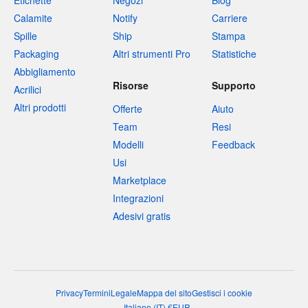
Etichette
Negozi
Blog
Calamite
Notify
Carriere
Spille
Ship
Stampa
Packaging
Altri strumenti Pro
Statistiche
Abbigliamento
Risorse
Supporto
Acrilici
Altri prodotti
Offerte
Aiuto
Team
Resi
Modelli
Feedback
Usi
Marketplace
Integrazioni
Adesivi gratis
Privacy
Termini
Legale
Mappa del sito
Gestisci i cookie
Italiano
(
IT
)
€
EUR