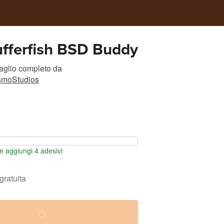
ufferfish BSD Buddy
taglio completo
da
smoStudios
 aggiungi 4 adesivi
gratuita