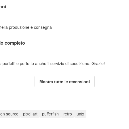
nni
 nella produzione e consegna
lio completo
perfetti e perfetto anche il servizio di spedizione. Grazie!
Mostra tutte le recensioni
en source
pixel art
pufferfish
retro
unix