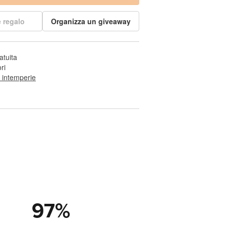
 regalo
Organizza un giveaway
atuita
ri
e intemperie
97
%