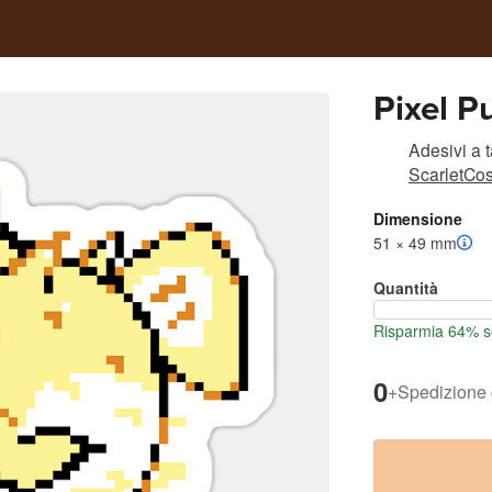
Pixel P
Adesivi a 
ScarletCo
Dimensione
51 × 49 mm
Quantità
Risparmia 64% se
0
+
Spedizione 