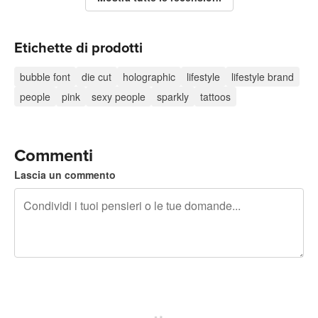
Etichette di prodotti
bubble font
die cut
holographic
lifestyle
lifestyle brand
people
pink
sexy people
sparkly
tattoos
Commenti
Lascia un commento
240 caratteri rimasti
Iscriviti per pubblicare