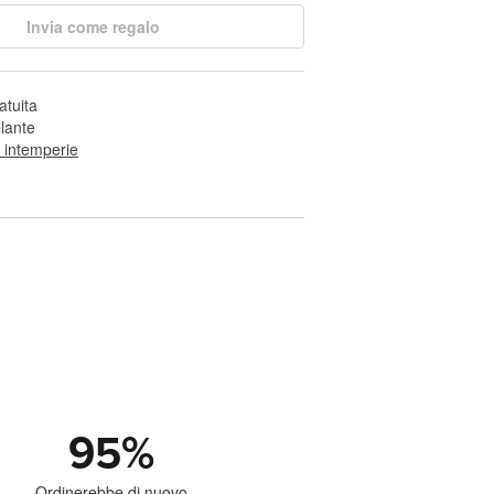
Invia come regalo
atuita
llante
e intemperie
95
%
Ordinerebbe di nuovo