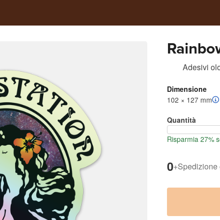
Rainbow
Adesivi olo
Dimensione
102 × 127 mm
Quantità
Risparmia 27% se
0
+
Spedizione 