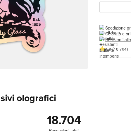
Spedizione gr
Colorato e bri
Resistenti all
4.8 (18.704)
ivi olografici
18.704
Recensioni totali