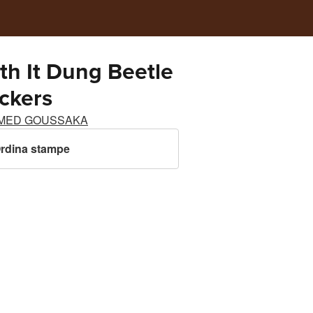
ith It Dung Beetle
ickers
MED GOUSSAKA
rdina stampe