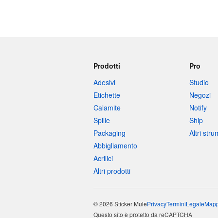
Prodotti
Pro
Adesivi
Studio
Etichette
Negozi
Calamite
Notify
Spille
Ship
Packaging
Altri str
Abbigliamento
Acrilici
Altri prodotti
© 2026 Sticker Mule
Privacy
Termini
Legale
Mapp
Questo sito è protetto da reCAPTCHA