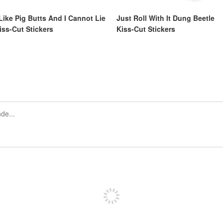
 Like Pig Butts And I Cannot Lie
Just Roll With It Dung Beetle
iss-Cut Stickers
Kiss-Cut Stickers
Iscriviti per pubblicare