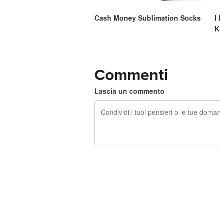
Cash Money Sublimation Socks
I
K
Commenti
Lascia un commento
240 caratteri rimasti