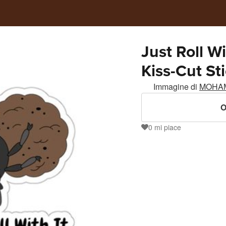
Just Roll W
Kiss-Cut St
Immagine di
MOHA
O
0
mi piace
0