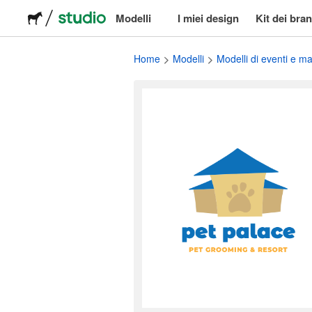
Modelli
I miei design
Kit dei bra
Loghi
Home
Modelli
Modelli di eventi e m
Adesivi
Packaging
Etichette
Magliette
Eventi e marketing
Social media
Pubblicità