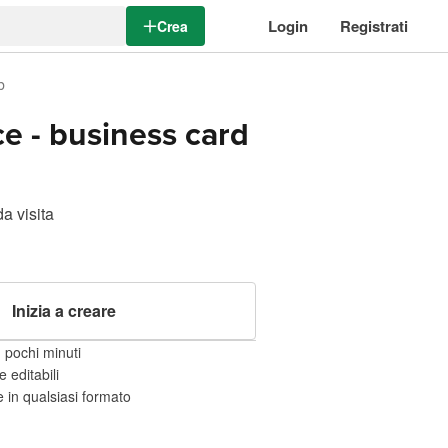
Login
Registrati
Crea
b
ce - business card
da visita
Inizia a creare
 pochi minuti
 editabili
 in qualsiasi formato