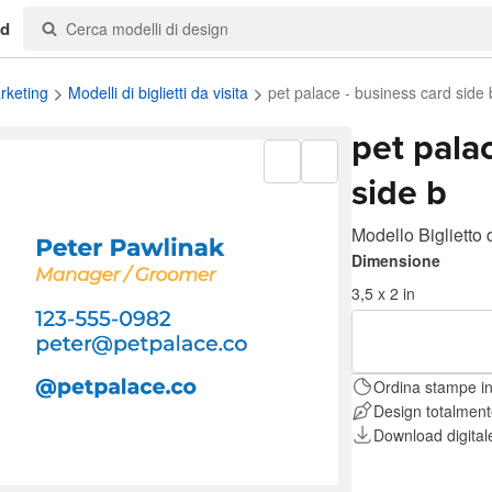
nd
arketing
Modelli di biglietti da visita
pet palace - business card side 
pet pala
side b
Modello Biglietto 
Dimensione
3,5 x 2 in
Ordina stampe in
Design totalmente
Download digitale