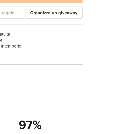
 regalo
Organizza un giveaway
atuita
ri
e intemperie
97
%