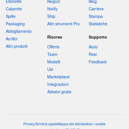
Etichette
Negozi
Blog
Calamite
Notify
Carriere
Spille
Ship
Stampa
Packaging
Altri strumenti Pro
Statistiche
Abbigliamento
Risorse
Supporto
Acrilici
Altri prodotti
Offerte
Aiuto
Team
Resi
Modelli
Feedback
Usi
Marketplace
Integrazioni
Adesivi gratis
Privacy
Termini
Legale
Mappa del sito
Gestisci i cookie