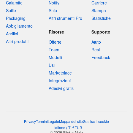
Calamite
Notify
Carriere
Spille
Ship
Stampa
Packaging
Altri strumenti Pro
Statistiche
Abbigliamento
Risorse
Supporto
Acrilici
Altri prodotti
Offerte
Aiuto
Team
Resi
Modelli
Feedback
Usi
Marketplace
Integrazioni
Adesivi gratis
Privacy
Termini
Legale
Mappa del sito
Gestisci i cookie
Italiano
(
IT
)
€
EUR
© 2026 Sticker Mule