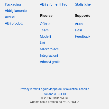
Packaging
Altri strumenti Pro
Statistiche
Abbigliamento
Risorse
Supporto
Acrilici
Altri prodotti
Offerte
Aiuto
Team
Resi
Modelli
Feedback
Usi
Marketplace
Integrazioni
Adesivi gratis
Privacy
Termini
Legale
Mappa del sito
Gestisci i cookie
Italiano
(
IT
)
€
EUR
© 2026 Sticker Mule
Questo sito è protetto da reCAPTCHA