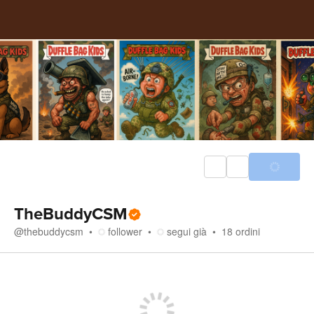
TheBuddyCSM
@
thebuddycsm
follower
segui già
18
ordini
Negozio