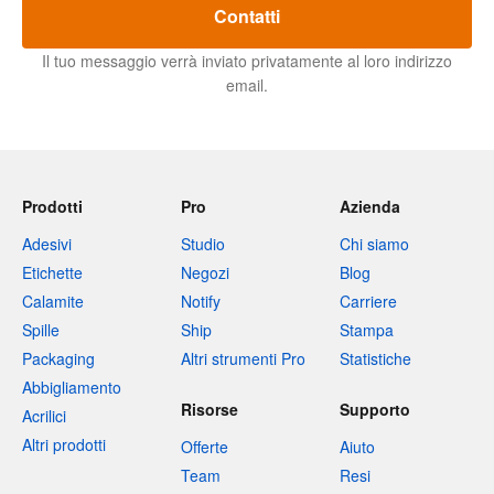
Contatti
Il tuo messaggio verrà inviato privatamente al loro indirizzo
email.
Prodotti
Pro
Azienda
Adesivi
Studio
Chi siamo
Etichette
Negozi
Blog
Calamite
Notify
Carriere
Spille
Ship
Stampa
Packaging
Altri strumenti Pro
Statistiche
Abbigliamento
Risorse
Supporto
Acrilici
Altri prodotti
Offerte
Aiuto
Team
Resi