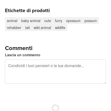
Etichette di prodotti
animal
baby animal
cute
furry
opossum
possum
rehabber
tail
wild animal
wildlife
Commenti
Lascia un commento
240 caratteri rimasti
Iscriviti per pubblicare