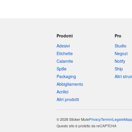
Prodotti
Pro
Adesivi
Studio
Etichette
Negozi
Calamite
Notify
Spille
Ship
Packaging
Altri str
Abbigliamento
Acrilici
Altri prodotti
© 2026 Sticker Mule
Privacy
Termini
Legale
Mapp
Questo sito è protetto da reCAPTCHA