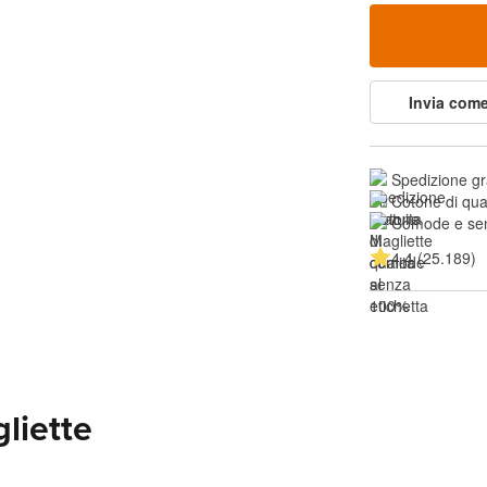
Invia come
Spedizione gr
Cotone di qua
Comode e sen
4.4 (25.189)
liette