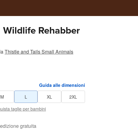
l Wildlife Rehabber
da
Thistle and Tails Small Animals
Guida alle dimensioni
M
L
XL
2XL
uista taglie per bambini
edizione gratuita