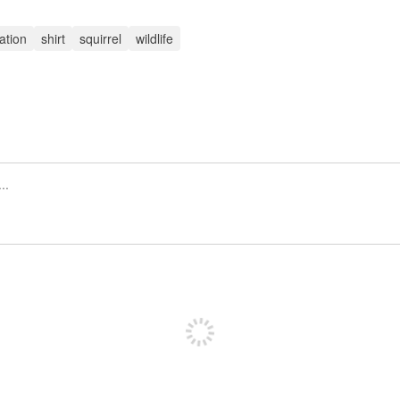
tation
shirt
squirrel
wildlife
Iscriviti per pubblicare