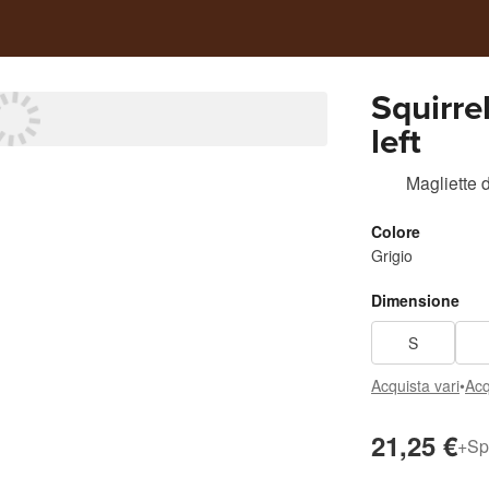
Squirre
left
Magliette
Colore
Grigio
Dimensione
S
Acquista vari
•
Acq
21,25 €
+
Sp