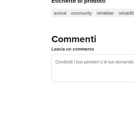
Etichette di prodotti
animal
community
rehabber
rehabili
Commenti
Lascia un commento
240 caratteri rimasti