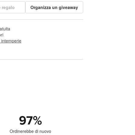
 regalo
Organizza un giveaway
atuita
ri
e intemperie
97
%
Ordinerebbe di nuovo