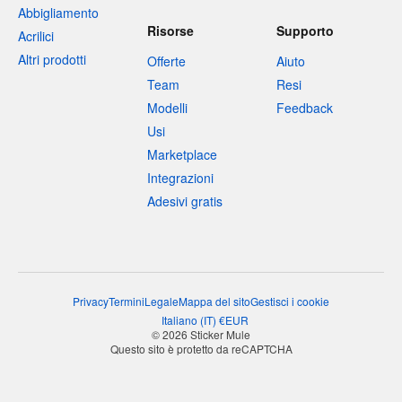
Abbigliamento
Risorse
Supporto
Acrilici
Altri prodotti
Offerte
Aiuto
Team
Resi
Modelli
Feedback
Usi
Marketplace
Integrazioni
Adesivi gratis
Privacy
Termini
Legale
Mappa del sito
Gestisci i cookie
Italiano
(
IT
)
€
EUR
© 2026 Sticker Mule
Questo sito è protetto da reCAPTCHA