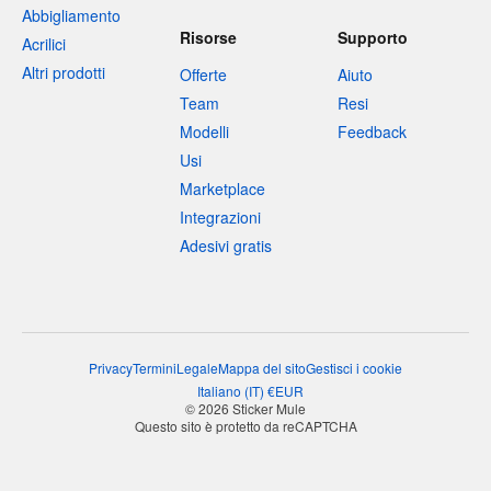
Abbigliamento
Risorse
Supporto
Acrilici
Altri prodotti
Offerte
Aiuto
Team
Resi
Modelli
Feedback
Usi
Marketplace
Integrazioni
Adesivi gratis
Privacy
Termini
Legale
Mappa del sito
Gestisci i cookie
Italiano
(
IT
)
€
EUR
© 2026 Sticker Mule
Questo sito è protetto da reCAPTCHA