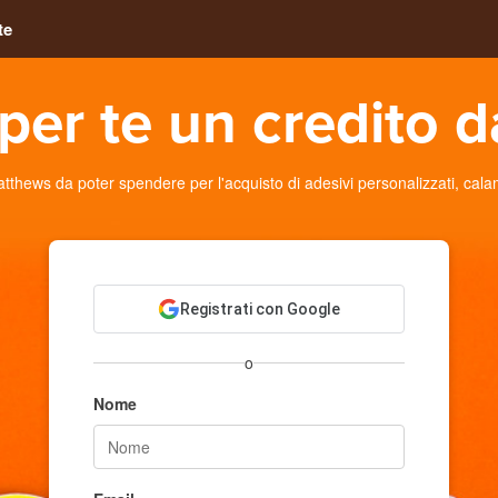
te
per te un credito d
hews da poter spendere per l'acquisto di adesivi personalizzati, calamite
Registrati con Google
o
Nome