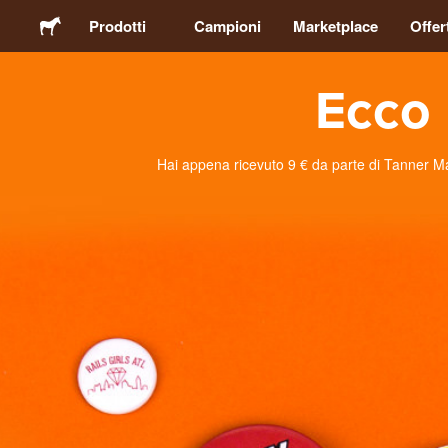
Prodotti
Campioni
Marketplace
Offer
Ecco 
Adesivi
Etichette
Hai appena ricevuto 9 € da parte di Tanner Matt
Calamite
Spille
Packaging
Abbigliamento
Acrilici