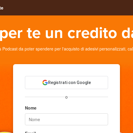
te
per te un credito d
dcast da poter spendere per l'acquisto di adesivi personalizzati, calami
Registrati con Google
o
Nome