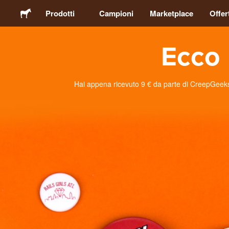
Prodotti
Campioni
Marketplace
Offer
Ecco 
Adesivi
Etichette
Hai appena ricevuto 9 € da parte di CreepGeeks Po
Calamite
Spille
Packaging
Abbigliamento
Acrilici