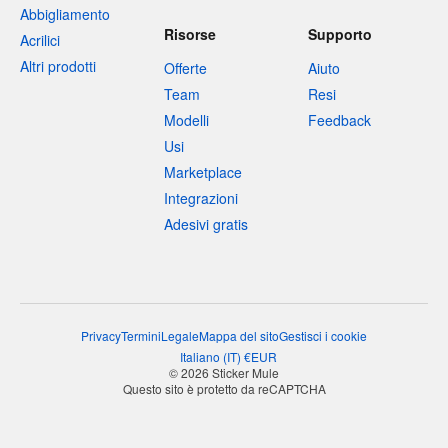
Abbigliamento
Risorse
Supporto
Acrilici
Altri prodotti
Offerte
Aiuto
Team
Resi
Modelli
Feedback
Usi
Marketplace
Integrazioni
Adesivi gratis
Privacy
Termini
Legale
Mappa del sito
Gestisci i cookie
Italiano
(
IT
)
€
EUR
© 2026 Sticker Mule
Questo sito è protetto da reCAPTCHA