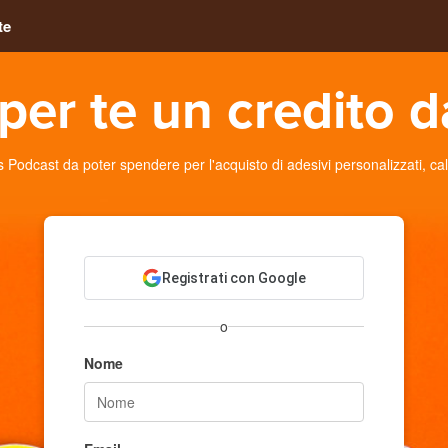
te
per te un credito d
dcast da poter spendere per l'acquisto di adesivi personalizzati, calami
Registrati con Google
o
Nome