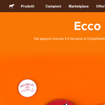
Prodotti
Campioni
Marketplace
Offer
Ecco 
Adesivi
Etichette
Hai appena ricevuto 9 € da parte di CreepGeeks Po
Calamite
Spille
Packaging
Abbigliamento
Acrilici