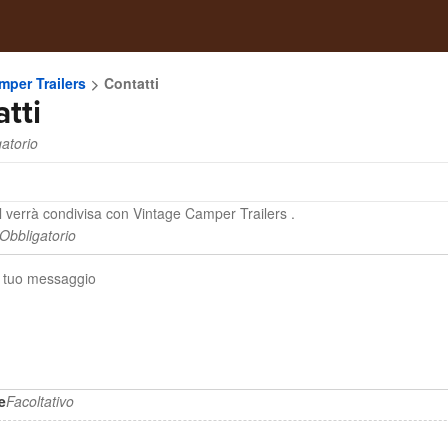
mper Trailers
Contatti
tti
atorio
l verrà condivisa con Vintage Camper Trailers .
Obbligatorio
e
Facoltativo