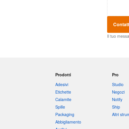
Contatt
Il tuo messa
Prodotti
Pro
Adesivi
Studio
Etichette
Negozi
Calamite
Notify
Spille
Ship
Packaging
Altri str
Abbigliamento