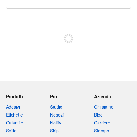
240 caratteri rimasti
Iscriviti per pubblicare
Prodotti
Pro
Azienda
Adesivi
Studio
Chi siamo
Etichette
Negozi
Blog
Calamite
Notify
Carriere
Spille
Ship
Stampa