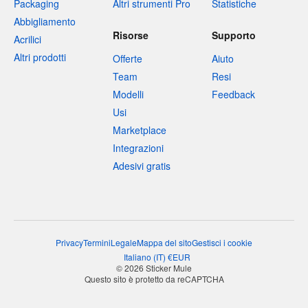
Packaging
Altri strumenti Pro
Statistiche
Abbigliamento
Risorse
Supporto
Acrilici
Altri prodotti
Offerte
Aiuto
Team
Resi
Modelli
Feedback
Usi
Marketplace
Integrazioni
Adesivi gratis
Privacy
Termini
Legale
Mappa del sito
Gestisci i cookie
Italiano
(
IT
)
€
EUR
© 2026 Sticker Mule
Questo sito è protetto da reCAPTCHA