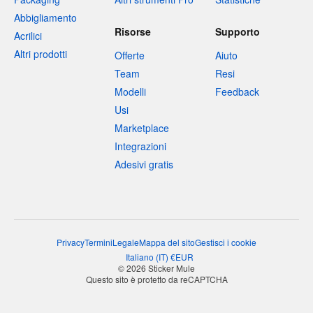
Abbigliamento
Risorse
Supporto
Acrilici
Altri prodotti
Offerte
Aiuto
Team
Resi
Modelli
Feedback
Usi
Marketplace
Integrazioni
Adesivi gratis
Privacy
Termini
Legale
Mappa del sito
Gestisci i cookie
Italiano
(
IT
)
€
EUR
© 2026 Sticker Mule
Questo sito è protetto da reCAPTCHA