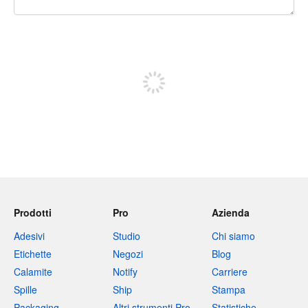
240 caratteri rimasti
Iscriviti per pubblicare
Prodotti
Pro
Azienda
Adesivi
Studio
Chi siamo
Etichette
Negozi
Blog
Calamite
Notify
Carriere
Spille
Ship
Stampa
Packaging
Altri strumenti Pro
Statistiche