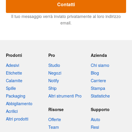
Contatti
Il tuo messaggio verrà inviato privatamente al loro indirizzo
email.
Prodotti
Pro
Azienda
Adesivi
Studio
Chi siamo
Etichette
Negozi
Blog
Calamite
Notify
Carriere
Spille
Ship
Stampa
Packaging
Altri strumenti Pro
Statistiche
Abbigliamento
Risorse
Supporto
Acrilici
Altri prodotti
Offerte
Aiuto
Team
Resi