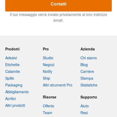
Contatti
Il tuo messaggio verrà inviato privatamente al loro indirizzo
email.
Prodotti
Pro
Azienda
Adesivi
Studio
Chi siamo
Etichette
Negozi
Blog
Calamite
Notify
Carriere
Spille
Ship
Stampa
Packaging
Altri strumenti Pro
Statistiche
Abbigliamento
Risorse
Supporto
Acrilici
Altri prodotti
Offerte
Aiuto
Team
Resi