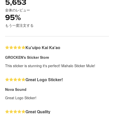
5,653
全体のレビュー
95
%
もう一度注文する
Ku'uipo Kai Ka'ao
GROCKEN's Sticker Store
This sticker is stunning it's perfect! Mahalo Sticker Mule!
Great Logo Sticker!
Nova Sound
Great Logo Sticker!
Great Quality