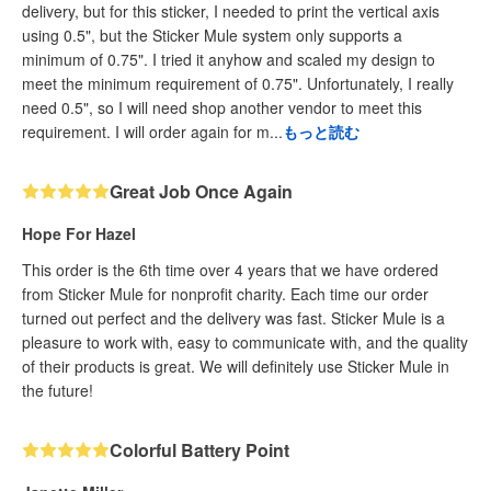
delivery, but for this sticker, I needed to print the vertical axis
using 0.5", but the Sticker Mule system only supports a
minimum of 0.75". I tried it anyhow and scaled my design to
meet the minimum requirement of 0.75". Unfortunately, I really
need 0.5", so I will need shop another vendor to meet this
requirement. I will order again for m...
もっと読む
Great Job Once Again
Hope For Hazel
This order is the 6th time over 4 years that we have ordered
from Sticker Mule for nonprofit charity. Each time our order
turned out perfect and the delivery was fast. Sticker Mule is a
pleasure to work with, easy to communicate with, and the quality
of their products is great. We will definitely use Sticker Mule in
the future!
Colorful Battery Point