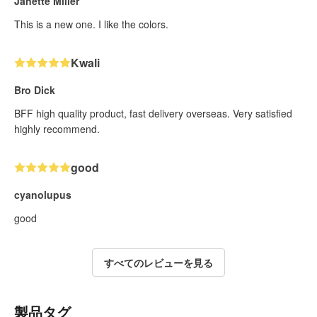
Janette Miller
This is a new one. I like the colors.
Kwali
Bro Dick
BFF high quality product, fast delivery overseas. Very satisfied
highly recommend.
good
cyanolupus
good
すべてのレビューを見る
製品タグ