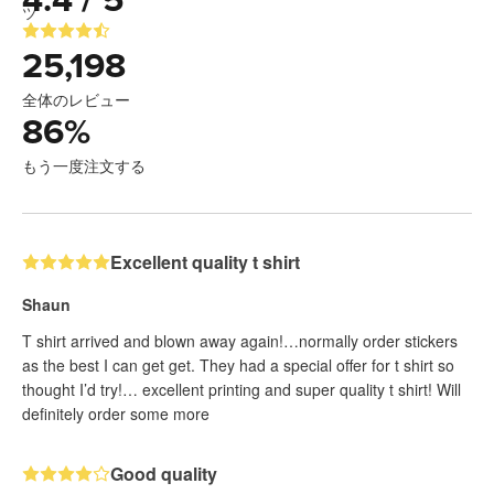
4.4 / 5
25,198
全体のレビュー
86
%
もう一度注文する
Excellent quality t shirt
Shaun
T shirt arrived and blown away again!…normally order stickers
as the best I can get get. They had a special offer for t shirt so
thought I’d try!… excellent printing and super quality t shirt! Will
definitely order some more
Good quality