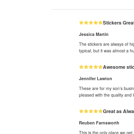
Stickers Grea
Jessica Martin
The stickers are always of hi
typical, but it was almost a h
Awesome sti
Jennifer Lawton
These are for my son’s busine
pleased with the quality and 
Great as Alw
Reuben Farnsworth
This is the only place we get