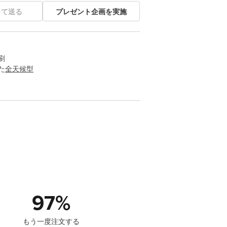
して送る
プレゼント企画を実施
刷
た
全天候型
97
%
もう一度注文する