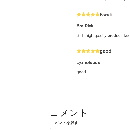
Kwali
Bro Dick
BFF high quality product, fas
good
cyanolupus
good
コメント
コメントを残す