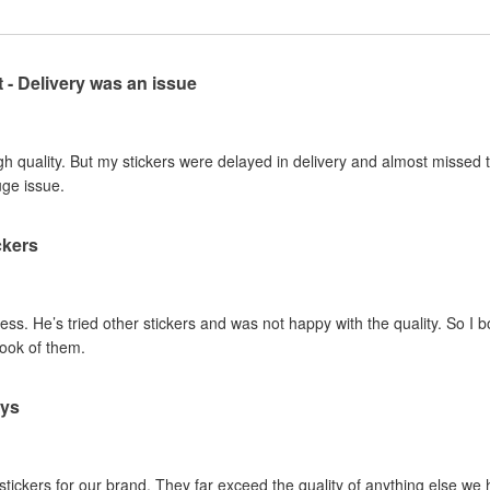
t - Delivery was an issue
gh quality. But my stickers were delayed in delivery and almost missed t
uge issue.
ckers
ss. He’s tried other stickers and was not happy with the quality. So I 
look of them.
ays
 stickers for our brand. They far exceed the quality of anything else we