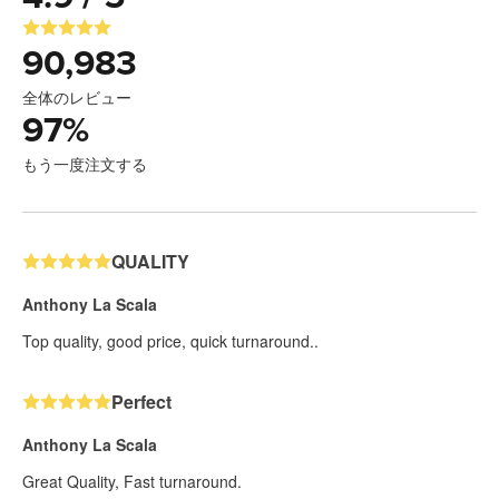
90,983
全体のレビュー
97
%
もう一度注文する
QUALITY
Anthony La Scala
Top quality, good price, quick turnaround..
Perfect
Anthony La Scala
Great Quality, Fast turnaround.