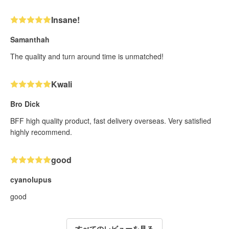
Insane!
Samanthah
The quality and turn around time is unmatched!
Kwali
Bro Dick
BFF high quality product, fast delivery overseas. Very satisfied
highly recommend.
good
cyanolupus
good
すべてのレビューを見る