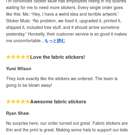
I’m convinced Sticker Mule has employees hiding in my bushes
waiting for me to need more stickers. Every single order goes
like this: Me: “Hey, I have a weird idea and terrible artwork.”
Sticker Mule: “No problem, we fixed it, upgraded it, printed it,
shipped it, included free stuff, and it should arrive sometime
yesterday.” Honestly, their customer service is so good it makes
me uncomfortable...
もっと読む
Love the fabric stickers!
Yumi Wilson
They look exactly like the stickers we ordered. The team is
going to be blown away!
Awesome fabric stickers
Ryan Shaw
No surprise here, our order turned out great. Fabric stickers are
thin and the print is great. Making some hats to support our kids