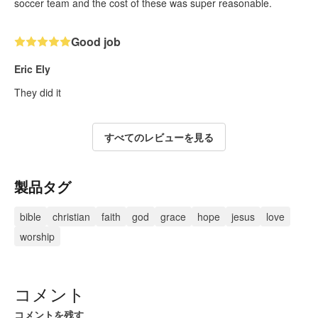
soccer team and the cost of these was super reasonable.
Good job
Eric Ely
They did it
すべてのレビューを見る
製品タグ
bible
christian
faith
god
grace
hope
jesus
love
worship
コメント
コメントを残す