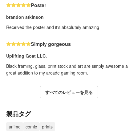
Poster
brandon atkinson
Received the poster and it's absolutely amazing
Simply gorgeous
Uplifting Goat LLC.
Black framing, glass, print stock and art are simply awesome a
great addition to my arcade gaming room.
すべてのレビューを見る
製品タグ
anime
comic
prints