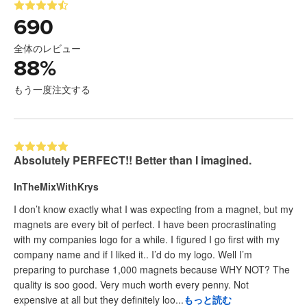
690
全体のレビュー
88
%
もう一度注文する
Absolutely PERFECT!! Better than I imagined.
InTheMixWithKrys
I don’t know exactly what I was expecting from a magnet, but my
magnets are every bit of perfect. I have been procrastinating
with my companies logo for a while. I figured I go first with my
company name and if I liked it.. I’d do my logo. Well I’m
preparing to purchase 1,000 magnets because WHY NOT? The
quality is soo good. Very much worth every penny. Not
expensive at all but they definitely loo...
もっと読む