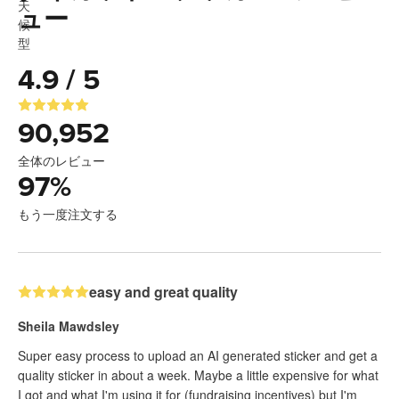
ュー
4.9 / 5
90,952
全体のレビュー
97
%
もう一度注文する
easy and great quality
Sheila Mawdsley
Super easy process to upload an AI generated sticker and get a
quality sticker in about a week. Maybe a little expensive for what
I got and what I'm using it for (fundraising incentives) but I'm