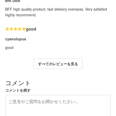
Bro Dick
BFF high quality product, fast delivery overseas. Very satisfied
highly recommend.
good
cyanolupus
good
すべてのレビューを見る
コメント
コメントを残す