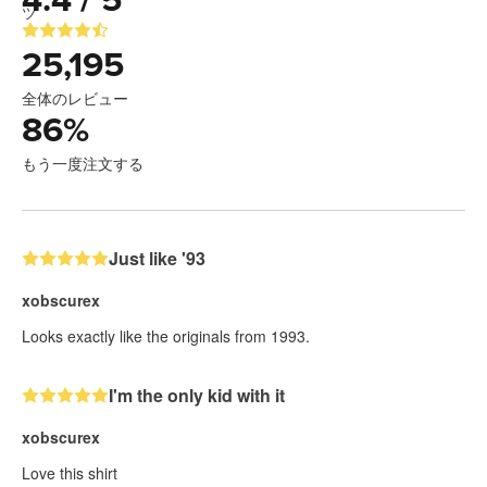
4.4 / 5
25,195
全体のレビュー
86
%
もう一度注文する
Just like '93
xobscurex
Looks exactly like the originals from 1993.
I'm the only kid with it
xobscurex
Love this shirt