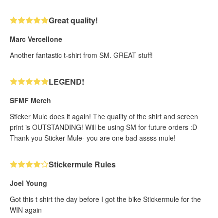
Great quality!
Marc Vercellone
Another fantastic t-shirt from SM. GREAT stuff!
LEGEND!
SFMF Merch
Sticker Mule does it again! The quality of the shirt and screen
print is OUTSTANDING! Will be using SM for future orders :D
Thank you Sticker Mule- you are one bad assss mule!
Stickermule Rules
Joel Young
Got this t shirt the day before I got the bike Stickermule for the
WIN again