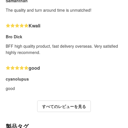
Samanthah
The quality and turn around time is unmatched!
Kwali
Bro Dick
BFF high quality product, fast delivery overseas. Very satisfied
highly recommend.
good
cyanolupus
good
すべてのレビューを見る
製品タグ