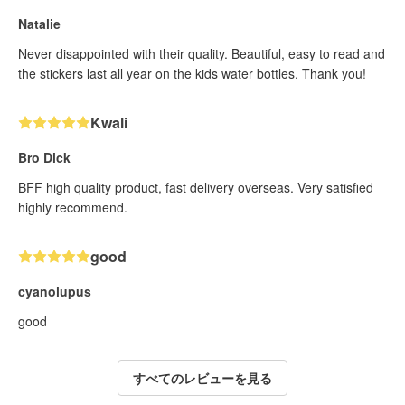
Natalie
Never disappointed with their quality. Beautiful, easy to read and
the stickers last all year on the kids water bottles. Thank you!
Kwali
Bro Dick
BFF high quality product, fast delivery overseas. Very satisfied
highly recommend.
good
cyanolupus
good
すべてのレビューを見る