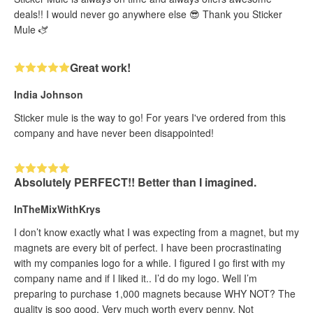
deals!! I would never go anywhere else 😎 Thank you Sticker
Mule 🫏
Great work!
India Johnson
Sticker mule is the way to go! For years I've ordered from this
company and have never been disappointed!
Absolutely PERFECT!! Better than I imagined.
InTheMixWithKrys
I don’t know exactly what I was expecting from a magnet, but my
magnets are every bit of perfect. I have been procrastinating
with my companies logo for a while. I figured I go first with my
company name and if I liked it.. I’d do my logo. Well I’m
preparing to purchase 1,000 magnets because WHY NOT? The
quality is soo good. Very much worth every penny. Not