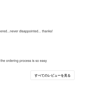
dered...never disappointed... thanks!
 the ordering process is so easy
すべてのレビューを見る