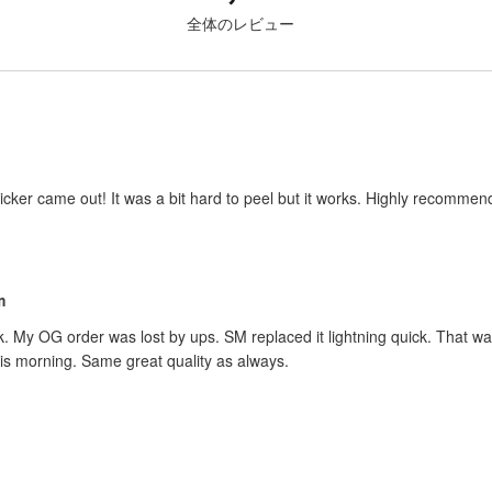
全体のレビュー
icker came out! It was a bit hard to peel but it works. Highly recommend
m
rk. My OG order was lost by ups. SM replaced it lightning quick. That 
is morning. Same great quality as always.