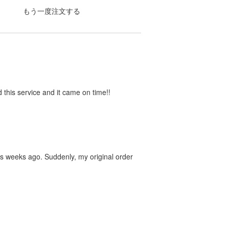
もう一度注文する
 this service and it came on time!!
was weeks ago. Suddenly, my original order