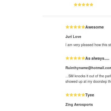
Awesome
Juri Love
I am very pleased how this st
As always.....
Ruinthyname@hotmail.co
...SM knocks it out of the pa
showed up at my doorstep th
Tyee
Zing Aerosports