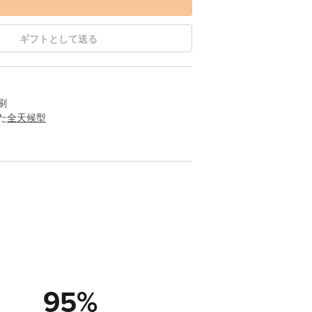
ギフトとして送る
刷
た
全天候型
95
%