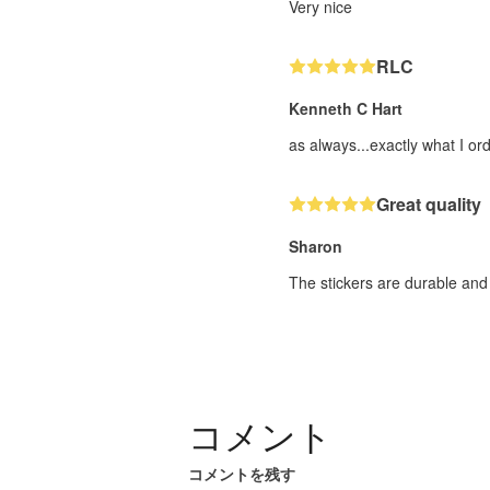
Very nice
RLC
Kenneth C Hart
as always...exactly what I or
Great quality
Sharon
The stickers are durable and
コメント
コメントを残す